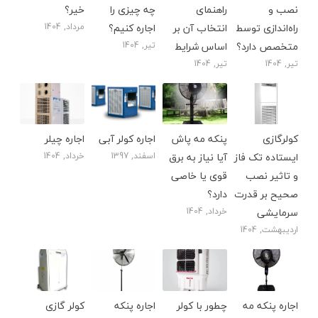
نصب و
راهنمای
چه چیزی را
خیر؟
راه‌اندازی توسط
انتخاب آن بر
اجاره کنیم؟
مرداد, 1404
متخصص دارد؟
اساس شرایط
تیر, 1404
تیر, 1404
تیر, 1404
کولرگازی
پنکه مه پاش
اجاره کولر آبی
اجاره چیلر
ایستاده تک فاز
آیا نیاز به برق
اسفند, 1397
خرداد, 1404
و تاثیر نصب
قوی یا خاصی
صحیح بر قدرت
دارد؟
سرمایشی
خرداد, 1404
اردیبهشت, 1404
اجاره پنکه مه
چطور با کولر
اجاره پنکه
کولر گازی