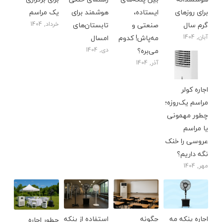
برای روزهای
ایستاده،
هوشمند برای
یک مراسم
گرم سال
صنعتی و
تابستان‌های
خرداد, 1404
آبان, 1404
مه‌پاش! کدوم
امسال
می‌بره؟
دی, 1404
آذر, 1404
اجاره کولر
مراسم یک‌روزه؛
چطور مهمونی
یا مراسم
عروسی را خنک
نگه داریم؟
مهر, 1404
اجاره پنکه مه
چگونه
استفاده از پنکه
چطور اجاره