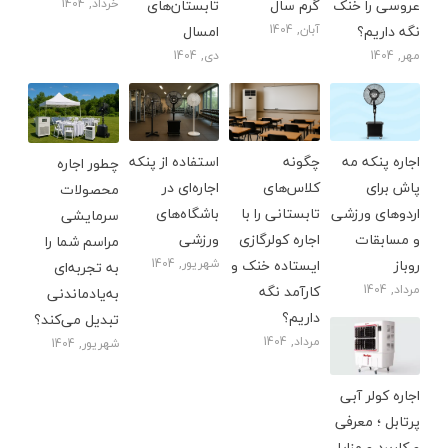
عروسی را خنک
گرم سال
تابستان‌های
خرداد, 1404
نگه داریم؟
آبان, 1404
امسال
مهر, 1404
دی, 1404
اجاره پنکه مه
چگونه
استفاده از پنکه
چطور اجاره
پاش برای
کلاس‌های
اجاره‌ای در
محصولات
اردوهای ورزشی
تابستانی را با
باشگاه‌های
سرمایشی
و مسابقات
اجاره کولرگازی
ورزشی
مراسم شما را
روباز
ایستاده خنک و
شهریور, 1404
به تجربه‌ای
مرداد, 1404
کارآمد نگه
به‌یادماندنی
داریم؟
تبدیل می‌کند؟
مرداد, 1404
شهریور, 1404
اجاره کولر آبی
پرتابل ؛ معرفی
و کاربرد و مزایا