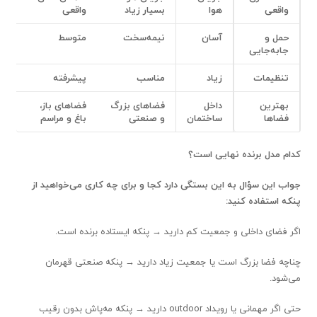
واقعی
هوا
بسیار زیاد
واقعی
حمل و
آسان
نیمه‌سخت
متوسط
جابه‌جایی
تنظیمات
زیاد
مناسب
پیشرفته
بهترین
داخل
فضاهای بزرگ
فضاهای باز،
فضاها
ساختمان
و صنعتی
باغ و مراسم
کدام مدل برنده نهایی است؟
جواب این سؤال به این بستگی دارد کجا و برای چه کاری می‌خواهید از
پنکه استفاده کنید
:
اگر فضای داخلی و جمعیت کم دارید → پنکه ایستاده برنده است.
چناچه فضا بزرگ است یا جمعیت زیاد دارید → پنکه صنعتی قهرمان
می‌شود.
حتی اگر مهمانی یا رویداد outdoor دارید → پنکه مه‌پاش بدون رقیب