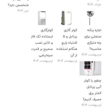
خرداد, 1404
متخصص دارد؟
تیر, 1404
اجاره پنکه
کولر گازی
کولرگازی
صنعتی برای
پرتابل و 5
ایستاده تک فاز
چه متراژی
اشتباه رایج
و تاثیر نصب
مناسبه؟
هنگام استفاده
صحیح بر قدرت
اردیبهشت, 1404
از آن
سرمایشی
اردیبهشت, 1404
اردیبهشت, 1404
چطور با کولر
آبی پرتابل
کمتر برق
مصرف کنیم؟
اردیبهشت, 1404